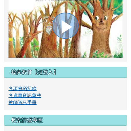
播
放
校內教師【須登入】
影
各項會議紀錄
各處室資訊彙整
教師資訊手冊
片
長安評鑑專區