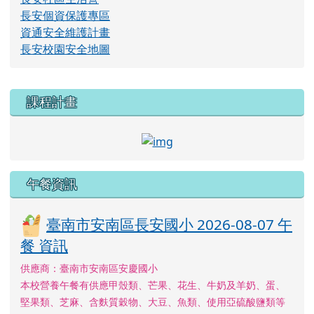
長安個資保護專區
資通安全維護計畫
長安校園安全地圖
右邊區域內容
課程計畫
link to http://course.tn.e
午餐資訊
臺南市安南區長安國小 2026-08-07 午
餐 資訊
供應商：臺南市安南區安慶國小
本校營養午餐有供應甲殼類、芒果、花生、牛奶及羊奶、蛋、
堅果類、芝麻、含麩質穀物、大豆、魚類、使用亞硫酸鹽類等