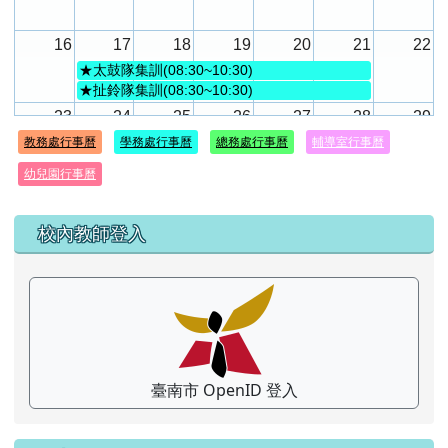
16
17
18
19
20
21
22
★太鼓隊集訓(08:30~10:30)
★扯鈴隊集訓(08:30~10:30)
23
24
25
26
27
28
29
教務處行事曆
學務處行事曆
總務處行事曆
輔導室行事曆
田徑隊集訓(08:00~10:30)
7:40a
全校第二次返..
113學年度新
幼兒園行事曆
30
31
1
2
3
4
5
左邊區域內容
校內教師登入
臺南市 OpenID 登入