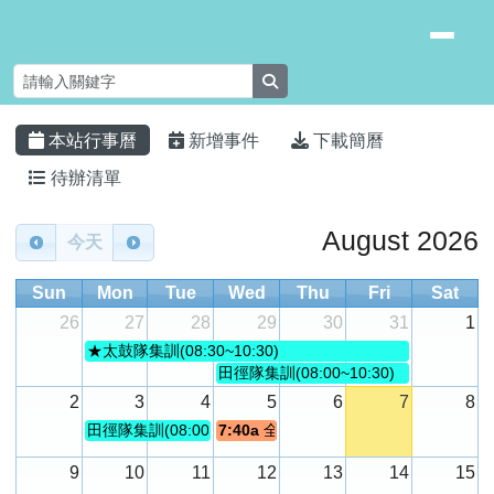
臺南市安南區長安國小
跳至主內容區
search
頁尾區域
主內容區域
本站行事曆
新增事件
下載簡曆
⏸
待辦清單
Calendar
August 2026
今天
Sun
Mon
Tue
Wed
Thu
Fri
Sat
26
27
28
29
30
31
1
★太鼓隊集訓(08:30~10:30)
田徑隊集訓(08:00~10:30)
2
3
4
5
6
7
8
田徑隊集訓(08:00~10:30)
7:40a
全校第一次返...
9
10
11
12
13
14
15