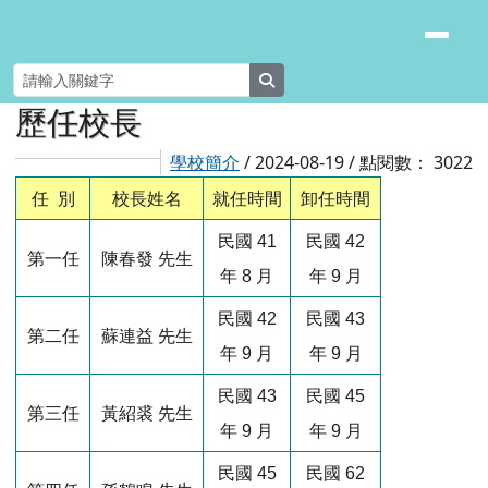
臺南市安南區長安國小
跳至主內容區
search
頁尾區域
主內容區域
歷任校長
⏸
學校簡介
/ 2024-08-19 / 點閱數： 3022
任 別
校長姓名
就任時間
卸任時間
民國 41
民國 42
第一任
陳春發 先生
年 8 月
年 9 月
民國 42
民國 43
第二任
蘇連益 先生
年 9 月
年 9 月
民國 43
民國 45
第三任
黃紹裘 先生
年 9 月
年 9 月
民國 45
民國 62