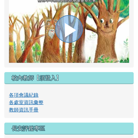
播
放
校內教師【須登入】
影
各項會議紀錄
各處室資訊彙整
教師資訊手冊
片
長安評鑑專區