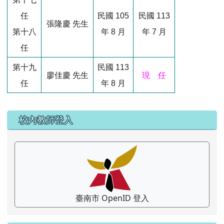
任
民國 105
民國 113
張隆慶 先生
第十八
年 8 月
年 7 月
任
第十九
民國 113
廖佳慶 先生
現
任
任
年 8 月
左邊區域內容
校內教師登入
臺南市 OpenID 登入