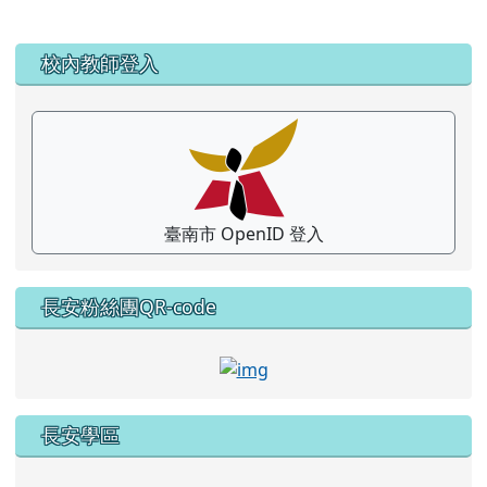
左邊區域內容
校內教師登入
臺南市 OpenID 登入
長安粉絲團QR-code
link to https://www.faceb
長安學區