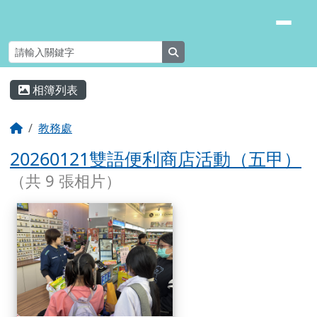
臺南市安南區長安國小
跳至主內容區
search
頁尾區域
主內容區域
相簿列表
⏸
回首頁
教務處
20260121雙語便利商店活動（五甲）
（共 9 張相片）
相簿列表
20260121雙語便利商店活