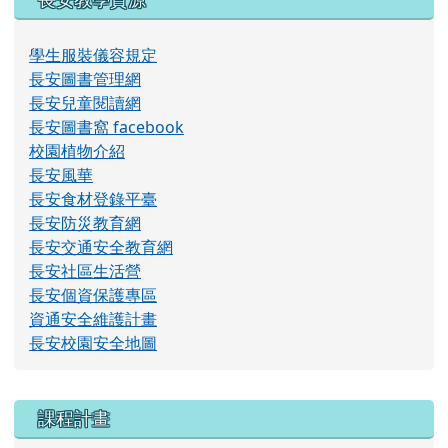
學生服裝儀容規定
長安圖書管理網
長安兒童閱讀網
長安圖書窩 facebook
校園植物介紹
長安風華
長安食材登錄平臺
長安防災教育網
長安交通安全教育網
長安社區生活營
長安個資保護專區
資通安全維護計畫
長安校園安全地圖
右邊區域內容
課程計畫