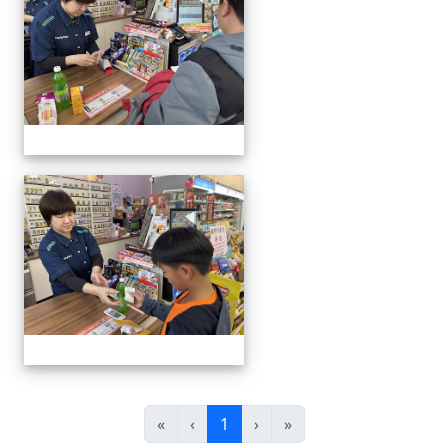
20260121雙語便利商店活
(目前頁次)
«
‹
1
›
»