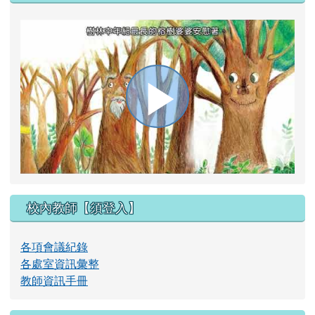
播
放
校內教師【須登入】
影
各項會議紀錄
各處室資訊彙整
教師資訊手冊