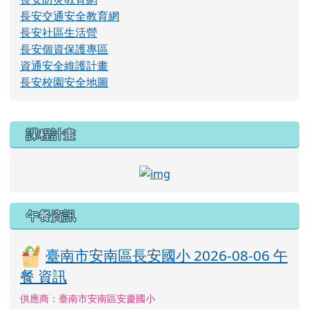
長安交通安全教育網
長安社區生活營
長安個資保護專區
資通安全維護計畫
長安校園安全地圖
右邊區域內容
課程計畫
link to http://course.tn.e
午餐資訊
臺南市安南區長安國小 2026-08-06 午
餐 資訊
供應商：臺南市安南區安慶國小