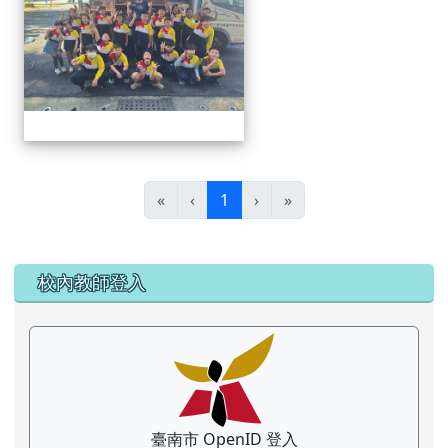
(目前頁次)
«
‹
1
›
»
左邊區域內容
校內教師登入
臺南市 OpenID 登入