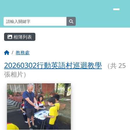
臺南市安南區長安國小
跳至主內容區
search
頁尾區域
主內容區域
相簿列表
⏸
回首頁
教務處
20260302行動英語村巡迴教學
（共 25
張相片）
相簿列表
20260302行動英語村巡迴教