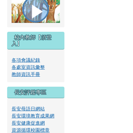
播
校內教師【須登
放
入】
各項會議紀錄
各處室資訊彙整
影
教師資訊手冊
長安評鑑專區
片
長安母語日網站
長安環境教育成果網
長安健康促進網
資源循環校園標章