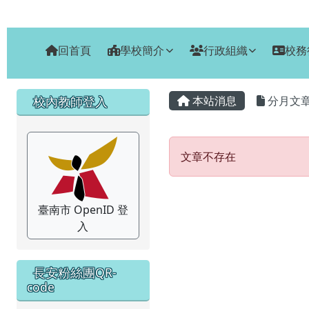
臺南市安南區長安國小
跳至主內容區
回首頁
學校簡介
行政組織
校務
頁尾區域
主內容區域
左邊區域內容
校內教師登入
本站消息
分月文
文章不存在
文章不存在
臺南市 OpenID 登
入
長安粉絲團QR-
code