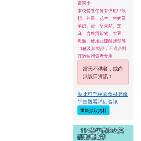
慶國小
本校營養午餐有供應甲殼
類、芒果、花生、牛奶及
羊奶、蛋、堅果類、芝
麻、含麩質穀物、大豆、
魚類、使用亞硫酸鹽類等
11種及其製品，不適合對
其過敏體質者食用
當天不供餐，或尚
無該日資訊！
點此可至校園食材登錄
平臺觀看詳細資訊
重新擷取資料
114學年度班級英
語歌唱比賽