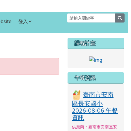
sear
bsite
登入
右邊區域內容
課程計畫
⏸
link to http
午餐資訊
臺南市安南
區長安國小
2026-08-06 午餐
資訊
供應商：臺南市安南區安