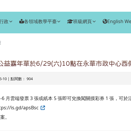
行政
各領域教學平臺
班級網頁
English We
章
公益嘉年華於6/29(六)10點在永華市政中心
06-10 | 點閱數： 904
年 5-6 月雲端發票 3 張或紙本 5 張即可兌換闖關摸彩券 1 張
//is.gd/apsBsc
檔案。