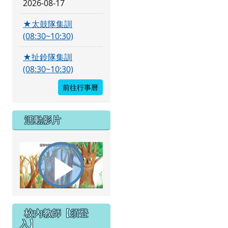
2026-08-17
★太鼓隊集訓
(08:30~10:30)
★扯鈴隊集訓
(08:30~10:30)
前往行事曆
活動影片
播
校內教師【須登
入】