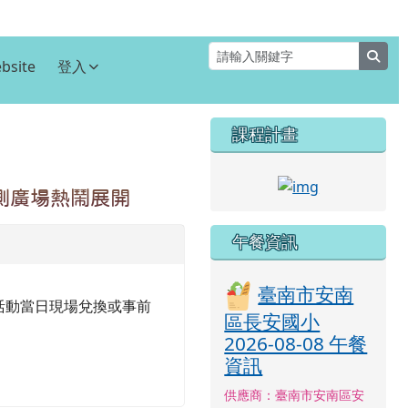
sear
bsite
登入
右邊區域內容
課程計畫
⏸
link to http
西側廣場熱鬧展開
午餐資訊
臺南市安南
，可於活動當日現場兌換或事前
區長安國小
2026-08-08 午餐
資訊
供應商：臺南市安南區安