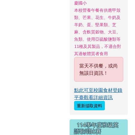
慶國小
本校營養午餐有供應甲殼
類、芒果、花生、牛奶及
羊奶、蛋、堅果類、芝
麻、含麩質穀物、大豆、
魚類、使用亞硫酸鹽類等
11種及其製品，不適合對
其過敏體質者食用
當天不供餐，或尚
無該日資訊！
點此可至校園食材登錄
平臺觀看詳細資訊
重新擷取資料
114學年度班級英
語歌唱比賽