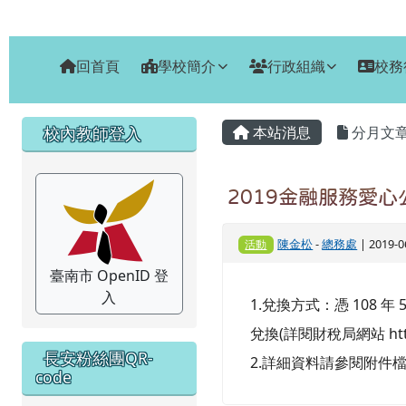
臺南市安南區長安國小
跳至主內容區
回首頁
學校簡介
行政組織
校務
頁尾區域
主內容區域
左邊區域內容
校內教師登入
本站消息
分月文
2019金融服務愛心
陳金松
-
總務處
| 2019-
活動
臺南市 OpenID 登
入
1.兌換方式：憑 108 
兌換(詳閱財稅局網站 https:
長安粉絲團QR-
2.詳細資料請參閱附件
code