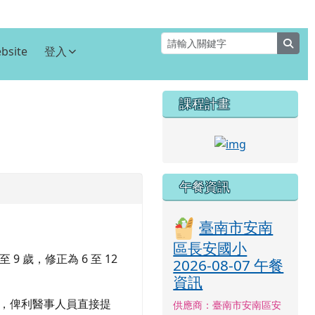
sear
bsite
登入
右邊區域內容
課程計畫
⏸
link to http
午餐資訊
臺南市安南
區長安國小
 歲，修正為 6 至 12
2026-08-07 午餐
資訊
作，俾利醫事人員直接提
供應商：臺南市安南區安