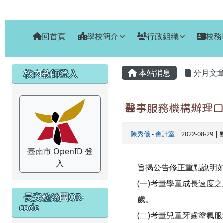
臺南市安南區長安國小
跳至主內容區
回首頁
學校簡介
行政組織
校務
頁尾區域
主內容區域
左邊區域內容
校內教師登入
本站消息
分月文
醫事服務機構辦理
陳秀儀
-
會計室
| 2022-08-29 
臺南市 OpenID 登
入
旨揭公告修正重點說明
(一)考量學童成長速度之
長安粉絲團QR-
歲。
code
(二)考量兒童牙齒塗氟