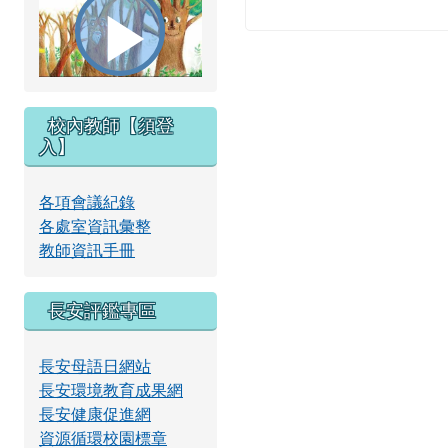
播
校內教師【須登
放
入】
各項會議紀錄
各處室資訊彙整
影
教師資訊手冊
長安評鑑專區
片
長安母語日網站
長安環境教育成果網
長安健康促進網
資源循環校園標章