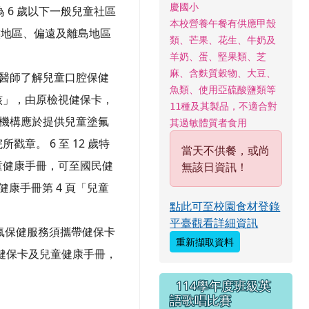
慶國小
 6 歲以下一般兒童社區
本校營養午餐有供應甲殼
民族地區、偏遠及離島地區
類、芒果、花生、牛奶及
羊奶、蛋、堅果類、芝
麻、含麩質穀物、大豆、
責醫師了解兒童口腔保健
魚類、使用亞硫酸鹽類等
核」，由原檢視健保卡，
11種及其製品，不適合對
務機構應於提供兒童塗氟
其過敏體質者食用
。 6 至 12 歲特
當天不供餐，或尚
童健康手冊，可至國民健
無該日資訊！
健康手冊第 4 頁「兒童
點此可至校園食材登錄
平臺觀看詳細資訊
牙齒塗氟保健服務須攜帶健保卡
重新擷取資料
帶健保卡及兒童健康手冊，
114學年度班級英
語歌唱比賽