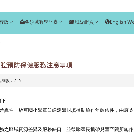
行政
各領域教學平臺
班級網頁
English We
章
口腔預防保健服務注意事項
| 點閱數： 545
如下：
差異性，放寬國小學童臼齒窩溝封填補助施作年齡條件，由原 6 至 9
服務之區域資源差異及服務缺口，並鼓勵家長攜帶兒童至院所施