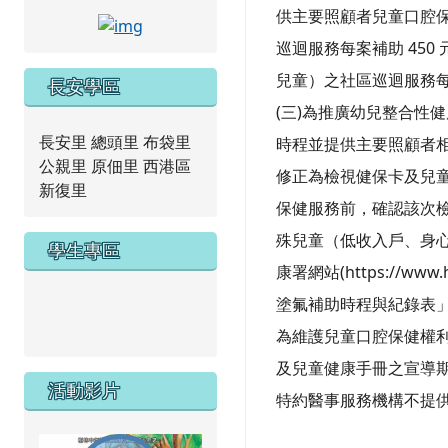
供主要照顧者兒童口腔保
link to https://www.facebook.com/tncap
巡迴服務每案補助 45
兒童）之社區巡迴服務每案
長安學區
(三)為推廣幼兒整合性
長安里 總頭里 布袋里
時程並提供主要照顧者
公親里 原佃里 西港區
修正為檢視健保卡及兒童
新復里
保健服務前，確認該次檢
殊兒童（低收入戶、身
學生專區
康署網站(https://www.hp
塗氟補助時程與紀錄表
link to https://new.caps.tn.edu.tw/modules/tad_we
link to https://drive.google.com/file/d/1ZxzbtMjhYlx
為維護兒童口腔保健權利，自
及兒童健康手冊之宣導期，
活動影片
特約醫事服務機構不提