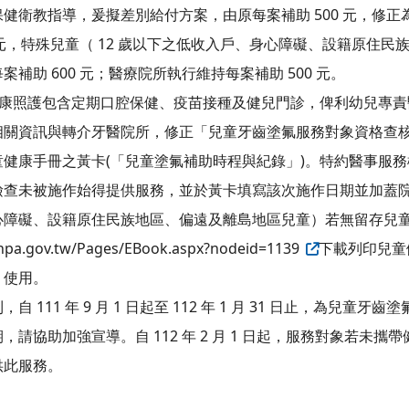
健衛教指導，爰擬差別給付方案，由原每案補助 500 元，修正為
s
0 元，特殊兒童（ 12 歲以下之低收入戶、身心障礙、設籍原住
補助 600 元；醫療院所執行維持每案補助 500 元。
健康照護包含定期口腔保健、疫苗接種及健兒門診，俾利幼兒專
相關資訊與轉介牙醫院所，修正「兒童牙齒塗氟服務對象資格查
健康手冊之黃卡(「兒童塗氟補助時程與紀錄」)。特約醫事服
查未被施作始得提供服務，並於黃卡填寫該次施作日期並加蓋院所戳章
心障礙、設籍原住民族地區、偏遠及離島地區兒童）若無留存兒
a.gov.tw/Pages/EBook.aspx?nodeid=1139
下載列印兒童
」使用。
b/news.php?WebID=7
VwPJejJ1oCzyginUq7v6u/view?usp=drive_link
 111 年 9 月 1 日起至 112 年 1 月 31 日止，為兒童
請協助加強宣導。自 112 年 2 月 1 日起，服務對象若未攜
供此服務。