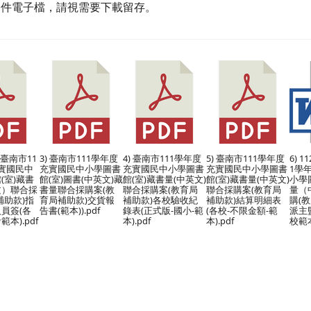
文件電子檔，請視需要下載留存。
s
22臺南市11
3) 臺南市111學年度
4) 臺南市111學年度
5) 臺南市111學年度
6) 1
實國民中
充實國民中小學圖書
充實國民中小學圖書
充實國民中小學圖書
1學
(室)藏書
館(室)圖書(中英文)藏
館(室)藏書量(中英文)
館(室)藏書量(中英文)
小學
文）聯合採
書量聯合採購案(教
聯合採購案(教育局
聯合採購案(教育局
量（
補助款)指
育局補助款)交貨報
補助款)各校驗收紀
補助款)結算明細表
購(
b/news.php?WebID=7
員簽(各
告書(範本)).pdf
錄表(正式版-國小-範
(各校-不限金額-範
派主
本).pdf
本).pdf
本).pdf
校範本
VwPJejJ1oCzyginUq7v6u/view?usp=drive_link