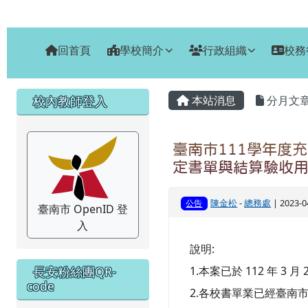
臺南市安南區長安國小
跳至主內容區
回首頁
學校簡介
行政組織
校務
頁尾區域
主內容區域
左邊區域內容
校內教師登入
本站消息
分月文
臺南市111學年度充
定書單與結算驗收
陳金松
-
總務處
| 2023-
公告
臺南市 OpenID 登
入
說明:
長安粉絲團QR-
1.本案已於 112 年 3
code
2.各校書單業已經臺南