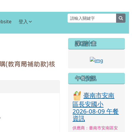
sear
bsite
登入
右邊區域內容
課程計畫
⏸
link to http
購(教育局補助款)核
午餐資訊
臺南市安南
區長安國小
2026-08-09 午餐
日。
資訊
供應商：臺南市安南區安