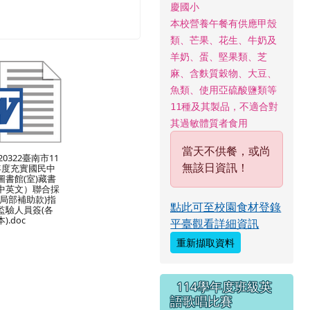
慶國小
本校營養午餐有供應甲殼
類、芒果、花生、牛奶及
羊奶、蛋、堅果類、芝
麻、含麩質穀物、大豆、
魚類、使用亞硫酸鹽類等
11種及其製品，不適合對
其過敏體質者食用
當天不供餐，或尚
120322臺南市11
無該日資訊！
年度充實國民中
圖書館(室)藏書
中英文）聯合採
教局部補助款)指
點此可至校園食材登錄
監驗人員簽(各
).doc
平臺觀看詳細資訊
重新擷取資料
114學年度班級英
語歌唱比賽