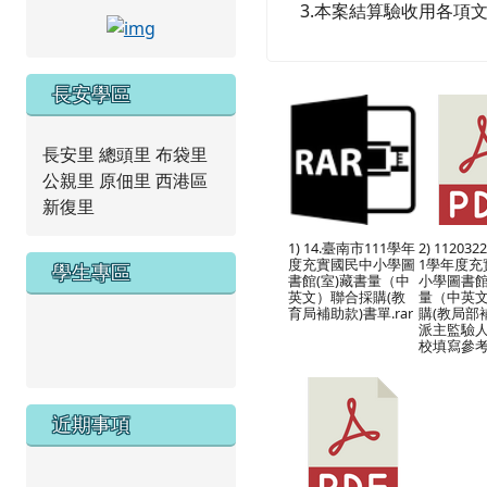
3.本案結算驗收用各項
link to https://www.facebook.com/tncap
長安學區
長安里 總頭里 布袋里
公親里 原佃里 西港區
新復里
1) 14.臺南市111學年
2) 11203
度充實國民中小學圖
1學年度充
學生專區
書館(室)藏書量（中
小學圖書館
英文）聯合採購(教
量（中英
育局補助款)書單.rar
購(教局部
link to https://new.caps.tn.edu.tw/modules/tad_we
派主監驗人
校填寫參考範
link to https://drive.google.com/file/d/1ZxzbtMjhYlx
近期事項