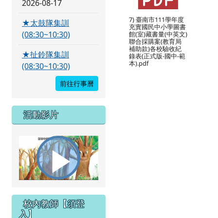
2026-08-17
7) 臺南市111學年度
★太鼓隊集訓
充實國民中小學圖書
(08:30~10:30)
館(室)藏書量(中英文)
聯合採購案(教育局
補助款)各校驗收紀
★扯鈴隊集訓
錄表(正式版-國中-範
本).pdf
(08:30~10:30)
前往行事曆
活動影片
播
校內教師【須登
入】