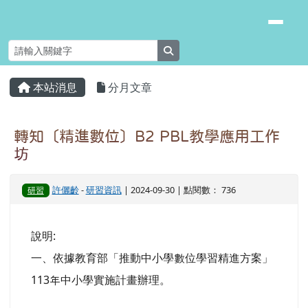
臺南市安南區長安國小
跳至主內容區
search
頁尾區域
主內容區域
本站消息
分月文章
⏸
轉知〔精進數位〕B2 PBL教學應用工作
坊
許儷齡
-
研習資訊
| 2024-09-30 | 點閱數： 736
研習
說明:
一、依據教育部「推動中小學數位學習精進方案」
113年中小學實施計畫辦理。