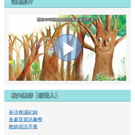
活動影片
播
放
校內教師【須登入】
影
各項會議紀錄
各處室資訊彙整
教師資訊手冊