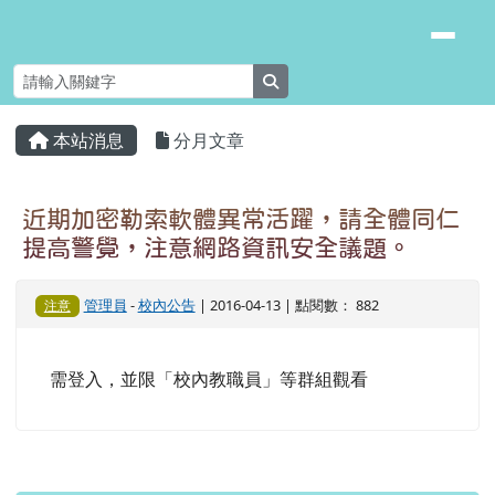
臺南市安南區長安國小
跳至主內容區
search
頁尾區域
主內容區域
本站消息
分月文章
⏸
近期加密勒索軟體異常活躍，請全體同仁
提高警覺，注意網路資訊安全議題。
管理員
-
校內公告
| 2016-04-13 | 點閱數： 882
注意
需登入，並限「校內教職員」等群組觀看