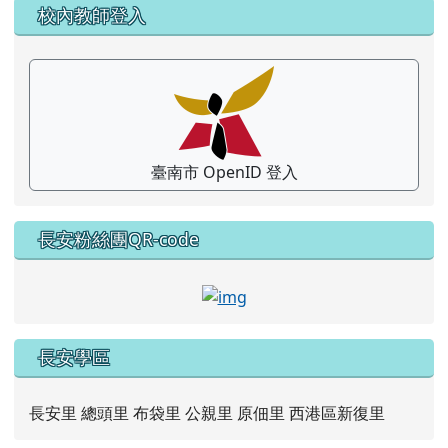
左邊區域內容
校內教師登入
臺南市 OpenID 登入
長安粉絲團QR-code
link to https://www.faceb
長安學區
長安里 總頭里 布袋里 公親里 原佃里 西港區新復里