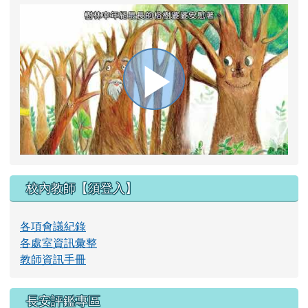
播
放
校內教師【須登入】
影
各項會議紀錄
各處室資訊彙整
教師資訊手冊
片
長安評鑑專區