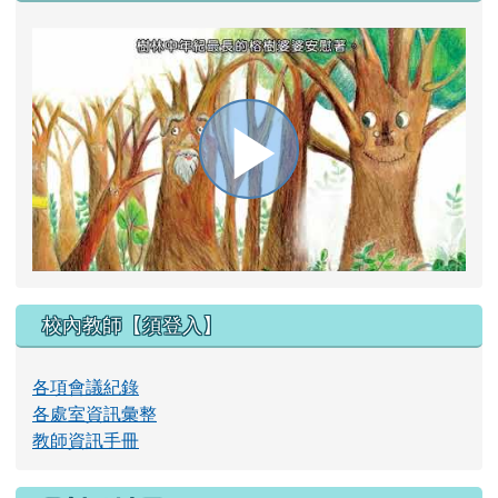
播
放
校內教師【須登入】
影
各項會議紀錄
各處室資訊彙整
教師資訊手冊