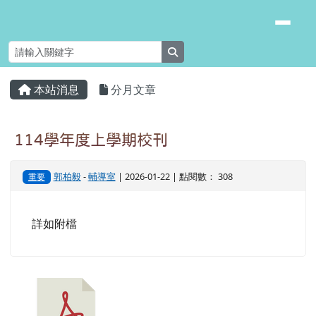
臺南市安南區長安國小
跳至主內容區
search
頁尾區域
主內容區域
本站消息
分月文章
⏸
114學年度上學期校刊
郭柏毅
-
輔導室
| 2026-01-22 | 點閱數： 308
重要
詳如附檔