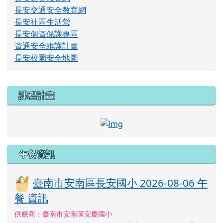
長安交通安全教育網
長安社區生活營
長安個資保護專區
資通安全維護計畫
長安校園安全地圖
右邊區域內容
課程計畫
link to http://course.tn.e
午餐資訊
臺南市安南區長安國小 2026-08-06 午
餐 資訊
供應商：臺南市安南區安慶國小