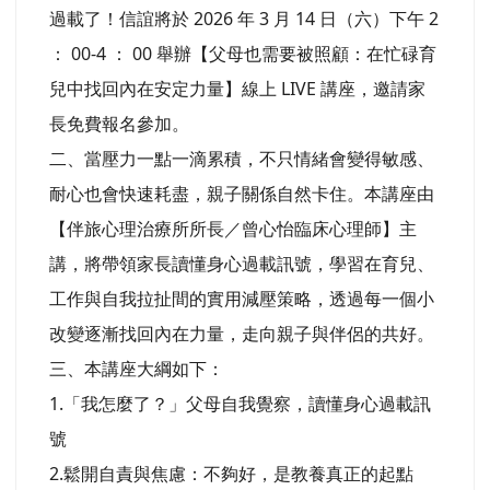
過載了！信誼將於 2026 年 3 月 14 日（六）下午 2
： 00-4 ： 00 舉辦【父母也需要被照顧：在忙碌育
兒中找回內在安定力量】線上 LIVE 講座，邀請家
長免費報名參加。
二、當壓力一點一滴累積，不只情緒會變得敏感、
耐心也會快速耗盡，親子關係自然卡住。本講座由
【伴旅心理治療所所長／曾心怡臨床心理師】主
講，將帶領家長讀懂身心過載訊號，學習在育兒、
工作與自我拉扯間的實用減壓策略，透過每一個小
改變逐漸找回內在力量，走向親子與伴侶的共好。
三、本講座大綱如下：
1.「我怎麼了？」父母自我覺察，讀懂身心過載訊
號
2.鬆開自責與焦慮：不夠好，是教養真正的起點