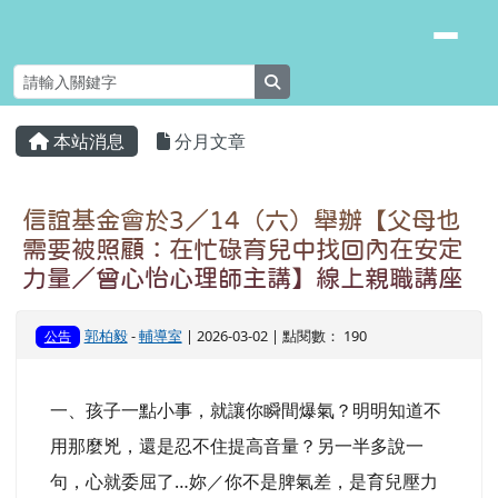
臺南市安南區長安國小
跳至主內容區
search
頁尾區域
主內容區域
本站消息
分月文章
⏸
信誼基金會於3／14（六）舉辦【父母也
需要被照顧：在忙碌育兒中找回內在安定
力量／曾心怡心理師主講】線上親職講座
郭柏毅
-
輔導室
| 2026-03-02 | 點閱數： 190
公告
一、孩子一點小事，就讓你瞬間爆氣？明明知道不
用那麼兇，還是忍不住提高音量？另一半多說一
句，心就委屈了…妳／你不是脾氣差，是育兒壓力