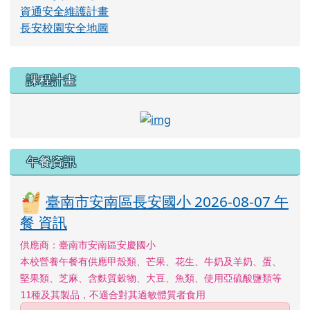
資通安全維護計畫
長安校園安全地圖
右邊區域內容
課程計畫
link to http://course.tn.e
午餐資訊
臺南市安南區長安國小 2026-08-07 午
餐 資訊
供應商：臺南市安南區安慶國小
本校營養午餐有供應甲殼類、芒果、花生、牛奶及羊奶、蛋、
堅果類、芝麻、含麩質穀物、大豆、魚類、使用亞硫酸鹽類等
11種及其製品，不適合對其過敏體質者食用