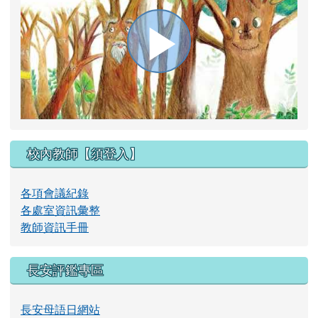
播
放
校內教師【須登入】
影
各項會議紀錄
各處室資訊彙整
教師資訊手冊
片
長安評鑑專區
長安母語日網站