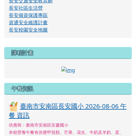
長安交通安全教育網
長安社區生活營
長安個資保護專區
資通安全維護計畫
長安校園安全地圖
右邊區域內容
課程計畫
link to http://course.tn.e
午餐資訊
臺南市安南區長安國小 2026-08-06 午
餐 資訊
供應商：臺南市安南區安慶國小
本校營養午餐有供應甲殼類、芒果、花生、牛奶及羊奶、蛋、