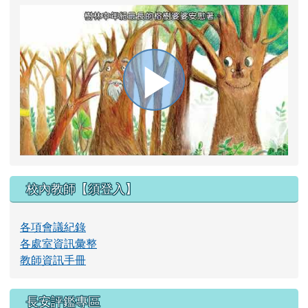
播
放
校內教師【須登入】
影
各項會議紀錄
各處室資訊彙整
教師資訊手冊
長安評鑑專區