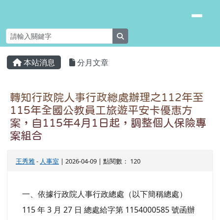
臺南市安南區長安國小
跳至主內容區
search
頁尾區域
主內容區域
本站消息
分月文章
⏸
轉知行政院人事行政總處辦理之112年至
115年全國公教員工旅遊平安卡優惠方
案，自115年4月1日起，調整個人保險專
案組合
王秀雅
-
人事室
| 2026-04-09 | 點閱數： 120
一、依據行政院人事行政總處（以下簡稱總處）
115 年 3 月 27 日 總處給字第 1154000585 號函辦