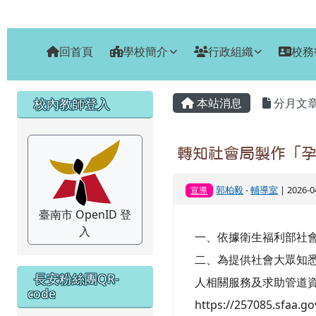
臺南市安南區長安國小
跳至主內容區
回首頁
學校簡介
行政組織
校務
頁尾區域
主內容區域
左邊區域內容
校內教師登入
本站消息
分月文
轉知社會局製作「孕
郭柏毅
-
輔導室
| 2026-
宣導
臺南市 OpenID 登
入
一、依據衛生福利部社會
二、為提供社會大眾知悉預
長安粉絲團QR-
人相關服務及求助管道
code
https://257085.sfaa.g