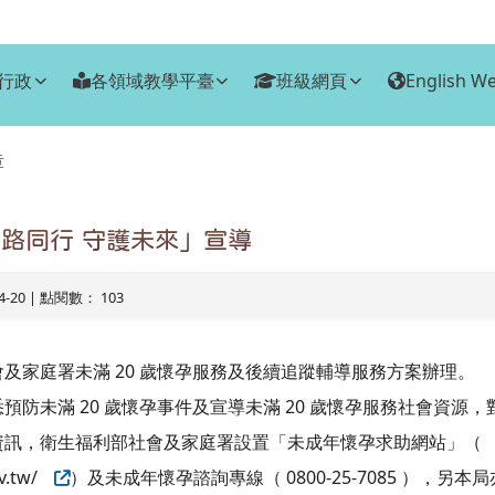
行政
各領域教學平臺
班級網頁
English We
章
路同行 守護未來」宣導
04-20 | 點閱數： 103
及家庭署未滿 20 歲懷孕服務及後續追蹤輔導服務方案辦理。
防未滿 20 歲懷孕事件及宣導未滿 20 歲懷孕服務社會資源，對
資訊，衛生福利部社會及家庭署設置「未成年懷孕求助網站」（
ov.tw/
）及未成年懷孕諮詢專線（ 0800-25-7085 ），另