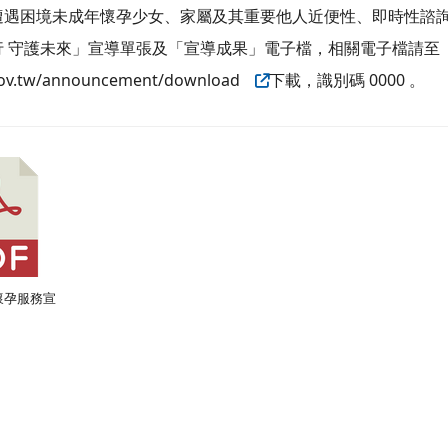
遭遇困境未成年懷孕少女、家屬及其重要他人近便性、即時性諮
s
行 守護未來」宣導單張及「宣導成果」電子檔，相關電子檔請至
n.gov.tw/announcement/download
下載，識別碼 0000 。
歲懷孕服務宣
b/news.php?WebID=7
VwPJejJ1oCzyginUq7v6u/view?usp=drive_link