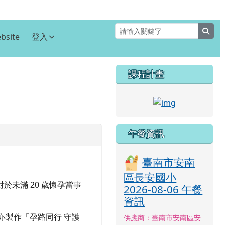
sear
bsite
登入
右邊區域內容
課程計畫
⏸
link to http
午餐資訊
臺南市安南
區長安國小
於未滿 20 歲懷孕當事
2026-08-06 午餐
資訊
本局亦製作「孕路同行 守護
供應商：臺南市安南區安