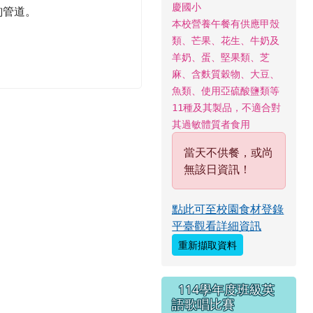
慶國小
詢管道。
本校營養午餐有供應甲殼
類、芒果、花生、牛奶及
羊奶、蛋、堅果類、芝
麻、含麩質穀物、大豆、
魚類、使用亞硫酸鹽類等
11種及其製品，不適合對
其過敏體質者食用
當天不供餐，或尚
無該日資訊！
點此可至校園食材登錄
平臺觀看詳細資訊
重新擷取資料
114學年度班級英
語歌唱比賽