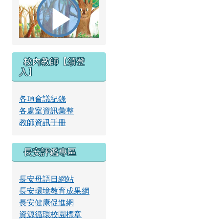
播
校內教師【須登
放
入】
各項會議紀錄
各處室資訊彙整
影
教師資訊手冊
長安評鑑專區
片
長安母語日網站
長安環境教育成果網
長安健康促進網
資源循環校園標章