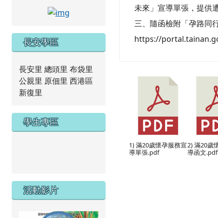
未來」宣導單張，提供
link to https://www.facebook.com/tncap
三、隨函檢附「孕路同
https://portal.taina
長安學區
長安里 總頭里 布袋里
公親里 原佃里 西港區
新復里
學生專區
1) 滿20歲懷孕服務宣
2) 滿20
link to https://new.caps.tn.edu.tw/modules/tad_we
導單張.pdf
導函文.pdf
link to https://drive.google.com/file/d/1ZxzbtMjhYlx
活動影片