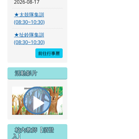
2026-08-17
★太鼓隊集訓
(08:30~10:30)
★扯鈴隊集訓
(08:30~10:30)
前往行事曆
活動影片
播
校內教師【須登
入】