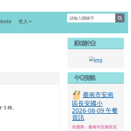
sear
bsite
登入
右邊區域內容
課程計畫
⏸
link to http
午餐資訊
臺南市安南
區長安國小
午 5 時。
2026-08-09 午餐
資訊
供應商：臺南市安南區安