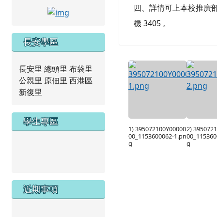
四、詳情可上本校推廣部網頁查詢：
link to https://www.facebook.com/tncap
機 3405 。
長安學區
長安里 總頭里 布袋里
公親里 原佃里 西港區
新復里
學生專區
1) 395072100Y00000
2) 395072
00_1153600062-1.pn
00_115360
g
g
link to https://new.caps.tn.edu.tw/modules/tad_we
link to https://drive.google.com/file/d/1ZxzbtMjhYlx
近期事項