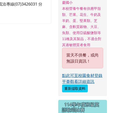
慶國小
洽專線(07)3426031 分
本校營養午餐有供應甲殼
類、芒果、花生、牛奶及
羊奶、蛋、堅果類、芝
麻、含麩質穀物、大豆、
魚類、使用亞硫酸鹽類等
11種及其製品，不適合對
其過敏體質者食用
當天不供餐，或尚
無該日資訊！
點此可至校園食材登錄
平臺觀看詳細資訊
重新擷取資料
114學年度班級英
語歌唱比賽