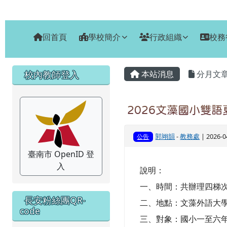
臺南市安南區長安國小
跳至主內容區
回首頁
學校簡介
行政組織
校務
頁尾區域
主內容區域
左邊區域內容
校內教師登入
本站消息
分月文
2026文藻國小雙語
郭翊韻
-
教務處
| 2026-
公告
臺南市 OpenID 登
入
說明：
一、時間：共辦理四梯次，期間為
長安粉絲團QR-
二、地點：文藻外語大
code
三、對象：國小一至六年級