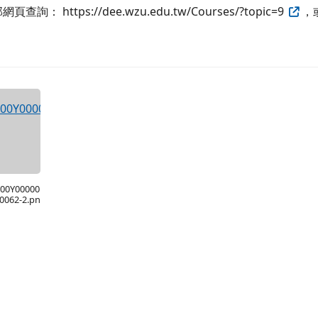
 https://dee.wzu.edu.tw/Courses/?topic=9
，或
s
100Y00000
0062-2.pn
b/news.php?WebID=7
VwPJejJ1oCzyginUq7v6u/view?usp=drive_link