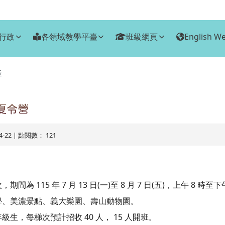
行政
各領域教學平臺
班級網頁
English We
章
夏令營
04-22 | 點閱數： 121
 115 年 7 月 13 日(一)至 8 月 7 日(五)，上午 8 時至下
學、美濃景點、義大樂園、壽山動物園。
生，每梯次預計招收 40 人， 15 人開班。