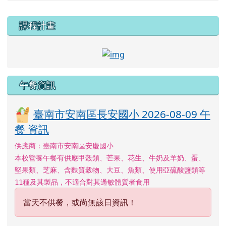
右邊區域內容
課程計畫
link to http://course.tn.e
午餐資訊
臺南市安南區長安國小 2026-08-09 午
餐 資訊
供應商：臺南市安南區安慶國小
本校營養午餐有供應甲殼類、芒果、花生、牛奶及羊奶、蛋、
堅果類、芝麻、含麩質穀物、大豆、魚類、使用亞硫酸鹽類等
11種及其製品，不適合對其過敏體質者食用
當天不供餐，或尚無該日資訊！