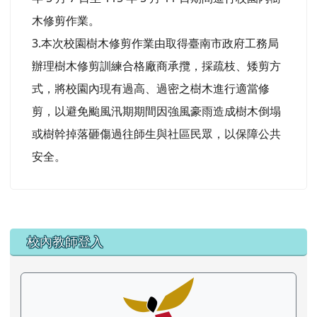
木修剪作業。
3.本次校園樹木修剪作業由取得臺南市政府工務局
辦理樹木修剪訓練合格廠商承攬，採疏枝、矮剪方
式，將校園內現有過高、過密之樹木進行適當修
剪，以避免颱風汛期期間因強風豪雨造成樹木倒塌
或樹幹掉落砸傷過往師生與社區民眾，以保障公共
安全。
左邊區域內容
校內教師登入