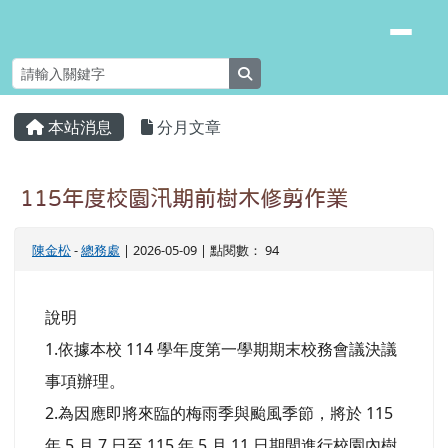
臺南市安南區長安國小
跳至主內容區
search
頁尾區域
主內容區域
本站消息
分月文章
⏸
115年度校園汛期前樹木修剪作業
陳金松
-
總務處
| 2026-05-09 | 點閱數： 94
說明
1.依據本校 114 學年度第一學期期末校務會議決議
事項辦理。
2.為因應即將來臨的梅雨季與颱風季節，將於 115
年 5 月 7 日至 115 年 5 月 11 日期間進行校園內樹