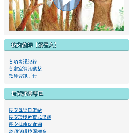
播
放
校內教師【須登入】
影
各項會議紀錄
各處室資訊彙整
教師資訊手冊
片
長安評鑑專區
長安母語日網站
長安環境教育成果網
長安健康促進網
資源循環校園標章