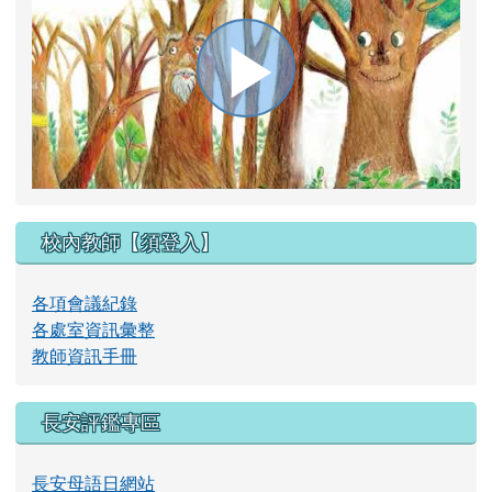
播
放
校內教師【須登入】
影
各項會議紀錄
各處室資訊彙整
教師資訊手冊
片
長安評鑑專區
長安母語日網站