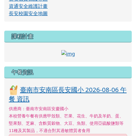
資通安全維護計畫
長安校園安全地圖
右邊區域內容
課程計畫
link to http://course.tn.e
午餐資訊
臺南市安南區長安國小 2026-08-06 午
餐 資訊
供應商：臺南市安南區安慶國小
本校營養午餐有供應甲殼類、芒果、花生、牛奶及羊奶、蛋、
堅果類、芝麻、含麩質穀物、大豆、魚類、使用亞硫酸鹽類等
11種及其製品，不適合對其過敏體質者食用