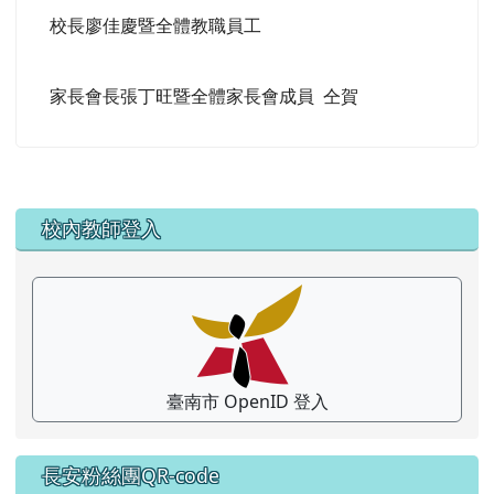
校長廖佳慶暨全體教職員工
家長會長張丁旺暨全體家長會成員 仝賀
左邊區域內容
校內教師登入
臺南市 OpenID 登入
長安粉絲團QR-code