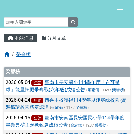
臺南市安南區長安國小
跳至主內容區
search
頁尾區域
主內容區域
本站消息
分月文章
⏸
回首頁
榮譽榜
文章列表
榮譽榜
2026-05-04
臺南市長安國小114學年度「布可星
狂賀
球」能量挖掘爭奪戰(六年級)成績公告
(
廖宏儒
/ 148 /
榮譽榜
)
2026-04-24
恭喜本校獲得114學年度淨零綠校園-資
狂賀
源循環校園標章認證
(
何欣諭
/ 117 /
榮譽榜
)
2026-04-16
臺南市安南區長安國民小學114學年度
狂賀
畢業典禮主形象甄選成績公告
(
廖宏儒
/ 193 /
榮譽榜
)