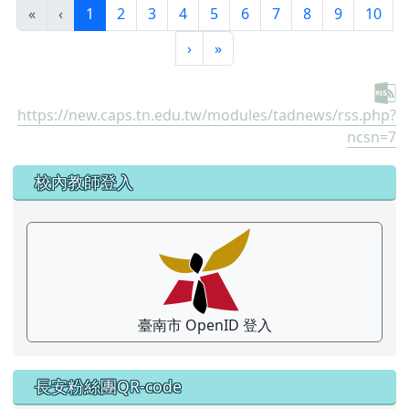
(目前頁次)
«
‹
1
2
3
4
5
6
7
8
9
10
下一頁
最後頁
›
»
https://new.caps.tn.edu.tw/modules/tadnews/rss.php?
ncsn=7
左邊區域內容
校內教師登入
臺南市 OpenID 登入
長安粉絲團QR-code