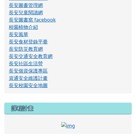
長安圖書管理網
長安兒童閱讀網
長安圖書窩 facebook
校園植物介紹
長安風華
長安食材登錄平臺
長安防災教育網
長安交通安全教育網
長安社區生活營
長安個資保護專區
資通安全維護計畫
長安校園安全地圖
右邊區域內容
課程計畫
link to http://course.tn.e