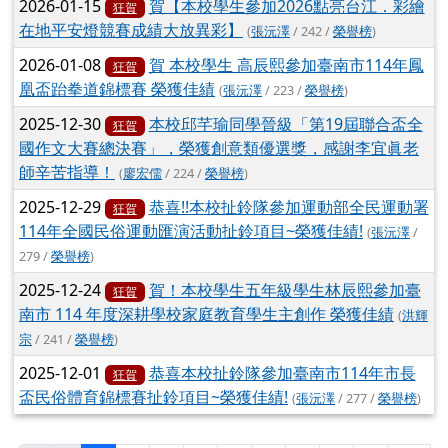
2026-01-15
賀【本校學生參加2026點亮台江．彩繪
狂賀
在地平安燈競賽成績大放異彩】
(
張沅澤
/ 242 /
榮譽榜
)
2026-01-08
賀 本校學生 高辰熙參加臺南市114年鳳
狂賀
凰盃跆拳道錦標賽 榮獲佳績
(
張沅澤
/ 223 /
榮譽榜
)
2025-12-30
本校邱芊瑜同學晉級「第19屆聯合盃全
狂賀
國作文大賽總決賽」，榮獲創意類優選獎，感謝李宜眞老
師辛苦指導！
(
廖宏儒
/ 224 /
榮譽榜
)
2025-12-29
恭喜!!本校扯鈴隊參加運動部全民運動署
狂賀
114年全國民俗運動匯演活動扯鈴項目~榮獲佳績!
(
張沅澤
/
279 /
榮譽榜
)
2025-12-24
賀！本校學生五年級學生林辰熙參加臺
狂賀
南市 114 年度深耕學校家庭教育學生主創作 榮獲佳績
(
洪輝
宗
/ 241 /
榮譽榜
)
2025-12-01
恭喜本校扯鈴隊參加臺南市114年市長
狂賀
盃民俗體育錦標賽扯鈴項目~榮獲佳績!
(
張沅澤
/ 277 /
榮譽榜
)