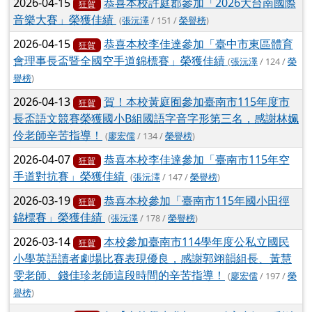
2026-04-15
恭喜本校許庭郡參加「2026大台南國際
狂賀
音樂大賽」榮獲佳績
(
張沅澤
/ 151 /
榮譽榜
)
2026-04-15
恭喜本校李佳達參加「臺中市東區體育
狂賀
會理事長盃暨全國空手道錦標賽」榮獲佳績
(
張沅澤
/ 124 /
榮
譽榜
)
2026-04-13
賀！本校黃庭囿參加臺南市115年度市
狂賀
長盃語文競賽榮獲國小B組國語字音字形第三名，感謝林姵
伶老師辛苦指導！
(
廖宏儒
/ 134 /
榮譽榜
)
2026-04-07
恭喜本校李佳達參加「臺南市115年空
狂賀
手道對抗賽」榮獲佳績
(
張沅澤
/ 147 /
榮譽榜
)
2026-03-19
恭喜本校參加「臺南市115年國小田徑
狂賀
錦標賽」榮獲佳績
(
張沅澤
/ 178 /
榮譽榜
)
2026-03-14
本校參加臺南市114學年度公私立國民
狂賀
小學英語讀者劇場比賽表現優良，感謝郭翊韻組長、黃慧
雯老師、錢佳珍老師這段時間的辛苦指導！
(
廖宏儒
/ 197 /
榮
譽榜
)